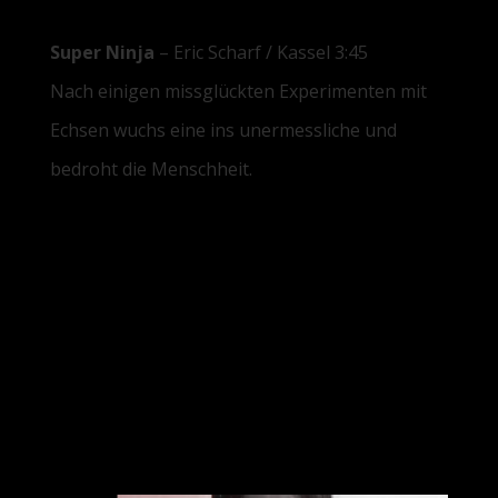
Super Ninja
– Eric Scharf / Kassel 3:45
Nach einigen missglückten Experimenten mit
Echsen wuchs eine ins unermessliche und
bedroht die Menschheit.